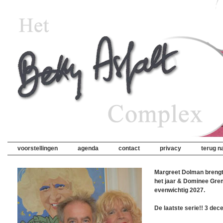
voorstellingen
agenda
contact
privacy
terug na
Margreet Dolman brengt
het jaar & Dominee Gre
evenwichtig 2027.
De laatste serie!! 3 dec