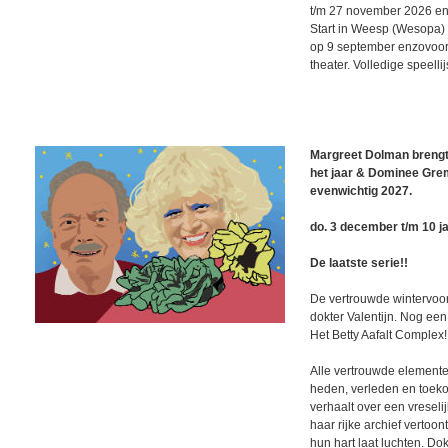
t/m 27 november 2026 en
Start in Weesp (Wesopa)
op 9 september enzovoort
theater. Volledige speellij
Margreet Dolman brengt
het jaar & Dominee Gre
evenwichtig 2027.
do. 3 december t/m 10 j
De laatste serie!!
De vertrouwde wintervoo
dokter Valentijn. Nog een 
Het Betty Aafalt Complex!
Alle vertrouwde elemente
heden, verleden en toekom
verhaalt over een vreselij
haar rijke archief vertoo
hun hart laat luchten. Dok