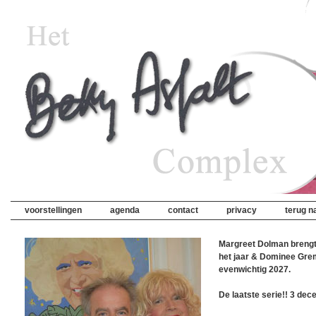
voorstellingen
agenda
contact
privacy
terug na
Margreet Dolman brengt
het jaar & Dominee Gre
evenwichtig 2027.
De laatste serie!! 3 dec