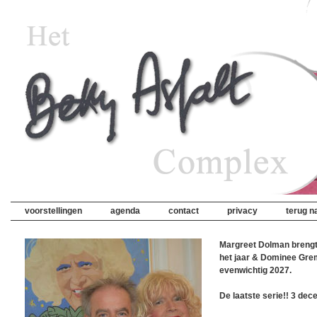
voorstellingen
agenda
contact
privacy
terug na
Margreet Dolman brengt
het jaar & Dominee Gre
evenwichtig 2027.
De laatste serie!! 3 dec