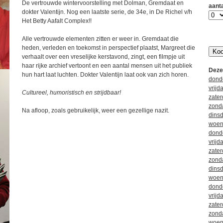
De vertrouwde wintervoorstelling met Dolman, Gremdaat en
aant
dokter Valentijn. Nog een laatste serie, de 34e, in De Richel v/h
Het Betty Aafalt Complex!!
Alle vertrouwde elementen zitten er weer in. Gremdaat die
heden, verleden en toekomst in perspectief plaatst, Margreet die
verhaalt over een vreselijke kerstavond, zingt, een filmpje uit
haar rijke archief vertoont en een aantal mensen uit het publiek
Deze 
hun hart laat luchten. Dokter Valentijn laat ook van zich horen.
dond
vrij
Cultureel, humoristisch en strijdbaar!
zate
zond
Na afloop, zoals gebruikelijk, weer een gezellige nazit.
dins
woen
dond
vrij
zate
zond
dins
woen
dond
vrij
zate
zond
woen