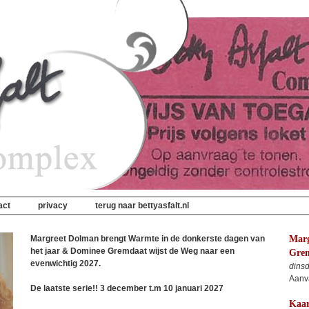
act
privacy
terug naar bettyasfalt.nl
Margreet Dolman brengt Warmte in de donkerste dagen van
Marg
het jaar & Dominee Gremdaat wijst de Weg naar een
Grem
evenwichtig 2027.
dins
Aanv
De laatste serie!! 3 december t.m 10 januari 2027
Kaar