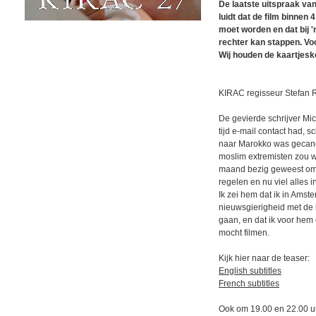
De laatste uitspraak van
luidt dat de film binne
moet worden en dat bij '
rechter kan stappen. Vo
Wij houden de kaartjesk
KIRAC regisseur Stefan R
De gevierde schrijver Mic
tijd e-mail contact had, 
naar Marokko was gecanc
moslim extremisten zou 
maand bezig geweest om v
regelen en nu viel alles i
Ik zei hem dat ik in Ams
nieuwsgierigheid met de
gaan, en dat ik voor hem 
mocht filmen.
Kijk hier naar de teaser:
English subtitles
French subtitles
Ook om 19.00 en 22.00 u