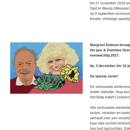
t/m 27 november 2026 en
Start in Weesp (Wesopa)
op 9 september enzovoort
theater. Volledige speellij
Margreet Dolman brengt
het jaar & Dominee Gre
evenwichtig 2027.
do. 3 december t/m 10 j
De laatste serie!!
De vertrouwde wintervoo
dokter Valentijn. Nog een 
Het Betty Aafalt Complex!
Alle vertrouwde elemente
heden, verleden en toekom
verhaalt over een vreselij
haar rijke archief vertoo
hun hart laat luchten. Dok